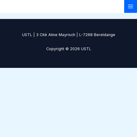
Zum
Inhalt
springen
USTL | 3 Cité Aline Mayrisch | L-7268 Bereldange
Copyright © 2026 USTL