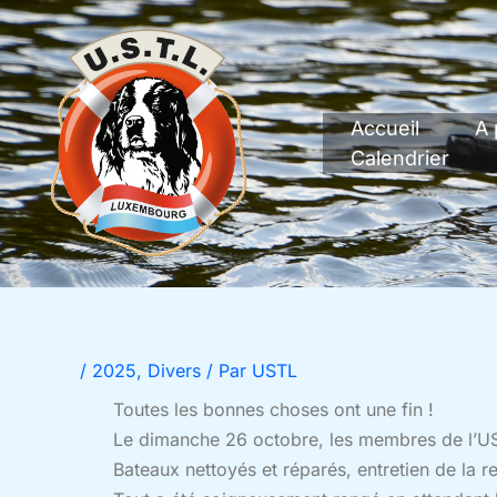
Aller
au
contenu
Accueil
A 
Calendrier
/
2025
,
Divers
/ Par
USTL
Toutes les bonnes choses ont une fin !
Le dimanche 26 octobre, les membres de l’UST
Bateaux nettoyés et réparés, entretien de la 